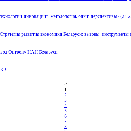
ехнологии-инновации": методология, опыт, перспективы» (24-25
тратегия развития экономики Беларуси: вызовы, инструменты и
авод Оптрон» НАН Беларуси
 K3
<
1
2
3
4
5
6
7
8