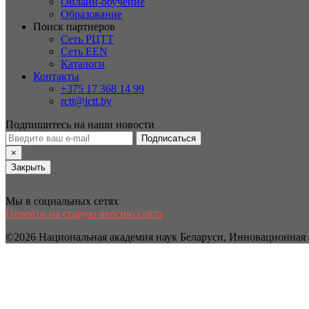
Онлайн-обучение
Образование
Поиск партнеров
Сеть РЦТТ
Сеть EEN
Каталоги
Контакты
+375 17 368 14 99
rctt@ictt.by
Подпишитесь на наши новости
Подписаться
×
Закрыть
Мы в социальных сетях
Перейти на старую версию сайта
©2026 Национальная академия наук Беларуси, Инновационная