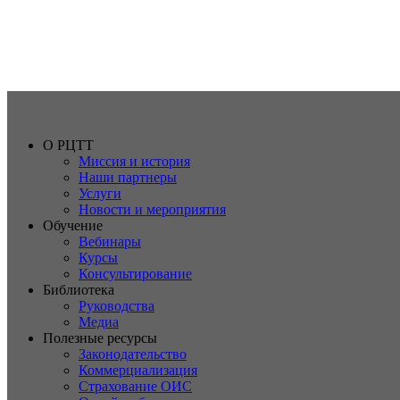
О РЦТТ
Миссия и история
Наши партнеры
Услуги
Новости и мероприятия
Обучение
Вебинары
Курсы
Консультирование
Библиотека
Руководства
Медиа
Полезные ресурсы
Законодательство
Коммерциализация
Страхование ОИС