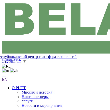
еспубликанский центр трансфера технологий
請選取語言
▼
EN
О РЦТТ
Миссия и история
Наши партнеры
Услуги
Новости и мероприятия