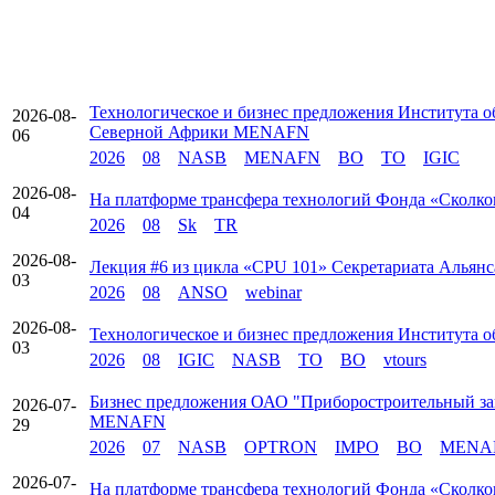
Технологическое и бизнес предложения Института 
2026-08-
Северной Африки MENAFN
06
2026
08
NASB
MENAFN
BO
TO
IGIC
2026-08-
На платформе трансфера технологий Фонда «Сколко
04
2026
08
Sk
TR
2026-08-
Лекция #6 из цикла «CPU 101» Секретариата Альянс
03
2026
08
ANSO
webinar
2026-08-
Технологическое и бизнес предложения Института 
03
2026
08
IGIC
NASB
TO
BO
vtours
Бизнес предложения ОАО "Приборостроительный за
2026-07-
MENAFN
29
2026
07
NASB
OPTRON
IMPO
BO
MENA
2026-07-
На платформе трансфера технологий Фонда «Сколков