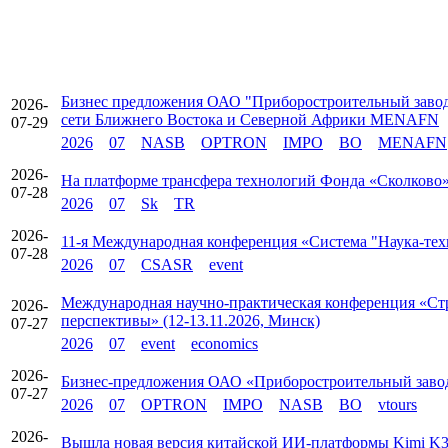
Бизнес предложения ОАО "Приборостроительный заво
2026-
сети Ближнего Востока и Северной Африки MENAFN
07-29
2026
07
NASB
OPTRON
IMPO
BO
MENAFN
2026-
На платформе трансфера технологий Фонда «Сколково» 
07-28
2026
07
Sk
TR
2026-
11-я Международная конференция «Система "Наука-техн
07-28
2026
07
CSASR
event
Международная научно-практическая конференция «Стр
2026-
перспективы» (12-13.11.2026, Минск)
07-27
2026
07
event
economics
2026-
Бизнес-предложения ОАО «Приборостроительный заво
07-27
2026
07
OPTRON
IMPO
NASB
BO
vtours
2026-
Вышла новая версия китайской ИИ‑платформы Kimi K