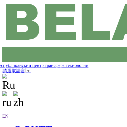
еспубликанский центр трансфера технологий
請選取語言
▼
EN