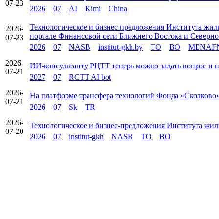
07-23
2026
07
AI
Kimi
China
Технологическое и бизнес предложения Института жи
2026-
портале Финансовой сети Ближнего Востока и Севе
07-23
2026
07
NASB
institut-gkh.by
TO
BO
MENAF
2026-
ИИ-консультанту РЦТТ теперь можно задать вопрос и н
07-21
2027
07
RCTT AI bot
2026-
На платформе трансфера технологий Фонда «Сколково»
07-21
2026
07
Sk
TR
2026-
Технологическое и бизнес-предложения Института жи
07-20
2026
07
institut-gkh
NASB
TO
BO