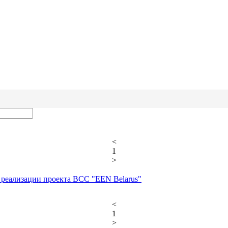
<
1
>
реализации проекта BCC "EEN Belarus"
<
1
>