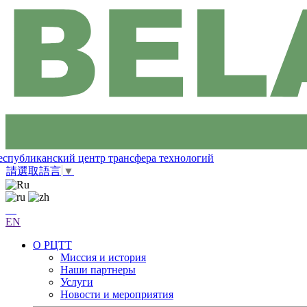
еспубликанский центр трансфера технологий
請選取語言
▼
EN
О РЦТТ
Миссия и история
Наши партнеры
Услуги
Новости и мероприятия