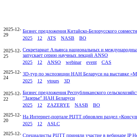
2025-12-
Бизнес предложения Китайско-Белорусского совмест
29
2025
12
ATS
NASB
BO
Секретариат Альянса национальных и международны
2025-12-
запускает серию научных лекций АNSО
25
2025
12
ANSO
webinar
event
CAS
2025-12-
3D-тур по экспозиции НАН Беларуси на выставке «М
24
2025
12
vtours
3D
Бизнес предложения Республиканского сельскохозяйс
2025-12-
"Зазерье" НАН Беларуси
22
2025
12
ZAZERYE
NASB
BO
2025-12-
На Интернет-портале РЦТТ обновлен раздел «Консул
20
2025
12
ASLC
2025-12-
Специалисты РЦТТ приняли участие в вебинаре IP He