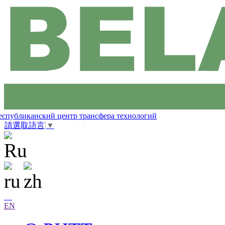
еспубликанский центр трансфера технологий
請選取語言
▼
EN