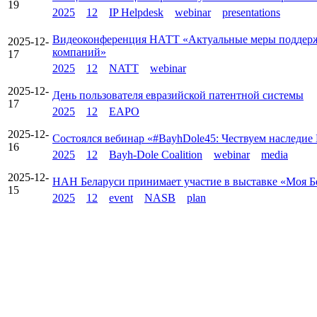
19
2025
12
IP Helpdesk
webinar
presentations
Видеоконференция НАТТ «Актуальные меры поддержки
2025-12-
компаний»
17
2025
12
NATT
webinar
2025-12-
День пользователя евразийской патентной системы
17
2025
12
EAPO
2025-12-
Состоялся вебинар «#BayhDole45: Чествуем наследие 
16
2025
12
Bayh-Dole Coalition
webinar
media
2025-12-
НАН Беларуси принимает участие в выставке «Моя Бел
15
2025
12
event
NASB
plan