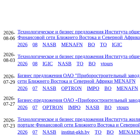
Технологическое и бизнес предложения Института общ
2026-
Финансовой сети Ближнего Востока и Северной Афр
08-06
2026
08
NASB
MENAFN
BO
TO
IGIC
2026-
Технологическое и бизнес предложения Института общ
08-03
2026
08
IGIC
NASB
TO
BO
vtours
Бизнес предложения ОАО "Приборостроительный завод
2026-
сети Ближнего Востока и Северной Африки MENAFN
07-29
2026
07
NASB
OPTRON
IMPO
BO
MENAFN
2026-
Бизнес-предложения ОАО «Приборостроительный заво
07-27
2026
07
OPTRON
IMPO
NASB
BO
vtours
Технологическое и бизнес предложения Института жил
2026-
портале Финансовой сети Ближнего Востока и Север
07-23
2026
07
NASB
institut-gkh.by
TO
BO
MENAF