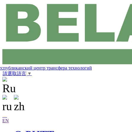
еспубликанский центр трансфера технологий
請選取語言
▼
EN