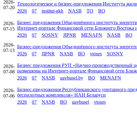
2026-
Технологическое и бизнес-предложения Института жил
07-20
2026
07
institut-gkh
NASB
TO
BO
Бизнес предложения Объединённого института энергет
2026-
Интернет-портале Финансовой сети Ближнего Восток
07-15
2026
07
SOSNY
JIPNR
MENAFN
NASB
BO
2026-
Бизнес-предложения Объединённого института энергет
07-13
2026
07
JIPNR
NASB
BO
vtours
SOSNY
Бизнес предложения РУП «Научно-производственный 
2026-
размещены на Интернет-портале Финансовой сети Бл
07-08
2026
07
NASB
uavbusel.by
BO
MENAFN
Бизнес-предложения Республиканского унитарного пр
2026-
беспилотных комплексов» НАН Беларуси
07-06
2026
07
NASB
BO
uavbusel
vtours