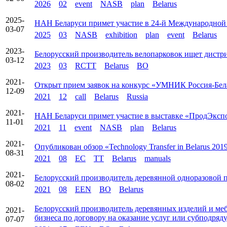
2026
02
event
NASB
plan
Belarus
2025-
НАН Беларуси примет участие в 24-й Международной с
03-07
2025
03
NASB
exhibition
plan
event
Belarus
2023-
Белорусский производитель велопарковок ищет дистр
03-12
2023
03
RCTT
Belarus
BO
2021-
Открыт прием заявок на конкурс «УМНИК Россия-Бел
12-09
2021
12
call
Belarus
Russia
2021-
НАН Беларуси примет участие в выставке «ПродЭкспо-
11-01
2021
11
event
NASB
plan
Belarus
2021-
Опубликован обзор «Technology Transfer in Belarus 201
08-31
2021
08
EC
TT
Belarus
manuals
2021-
Белорусский производитель деревянной одноразовой 
08-02
2021
08
EEN
BO
Belarus
Белорусский производитель деревянных изделий и меб
2021-
бизнеса по договору на оказание услуг или субподряд
07-07