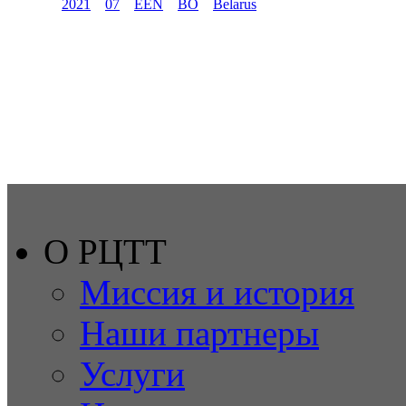
2021
07
EEN
BO
Belarus
О РЦТТ
Миссия и история
Наши партнеры
Услуги