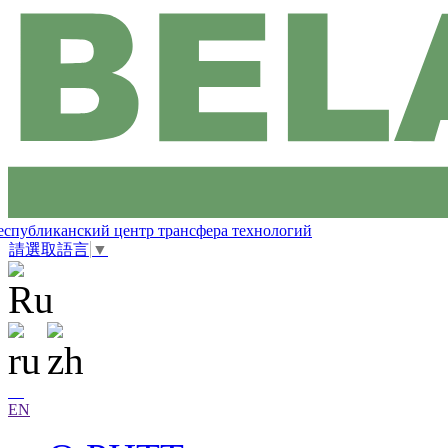
еспубликанский центр трансфера технологий
請選取語言
▼
EN