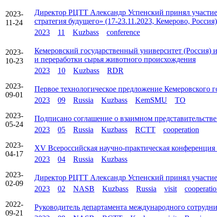
Директор РЦТТ Александр Успенский принял участие 
2023-
стратегия будущего» (17-23.11.2023, Кемерово, Россия)
11-24
2023
11
Kuzbass
conference
Кемеровский государственный университет (Россия) и
2023-
и переработки сырья животного происхождения
10-23
2023
10
Kuzbass
RDR
2023-
Первое технологическое предложение Кемеровского г
09-01
2023
09
Russia
Kuzbass
KemSMU
TO
2023-
Подписано соглашение о взаимном представительстве
05-24
2023
05
Russia
Kuzbass
RCTT
cooperation
2023-
XV Всероссийская научно-практическая конференция
04-17
2023
04
Russia
Kuzbass
2023-
Директор РЦТТ Александр Успенский принял участие в
02-09
2023
02
NASB
Kuzbass
Russia
visit
cooperati
2022-
Руководитель департамента международного сотрудн
09-21