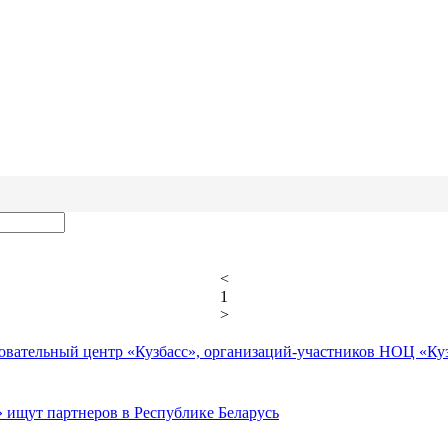
<
1
>
зовательный центр «Кузбасс», организаций-участников НОЦ «Ку
» ищут партнеров в Республике Беларусь