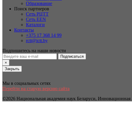
Образование
Поиск партнеров
Сеть РЦТТ
Сеть EEN
Каталоги
Контакты
+375 17 368 14 99
rctt@ictt.by
Подпишитесь на наши новости
Подписаться
×
Закрыть
Мы в социальных сетях
Перейти на старую версию сайта
©2026 Национальная академия наук Беларуси, Инновационная