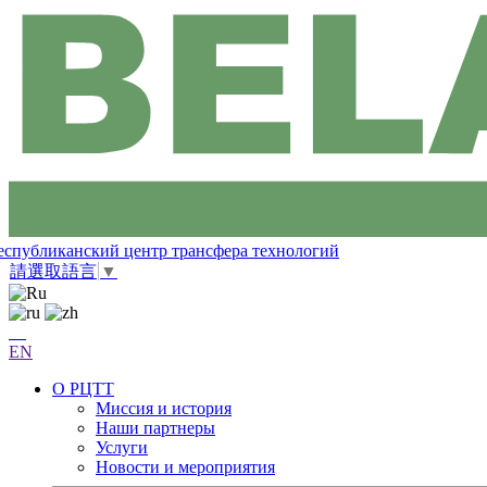
еспубликанский центр трансфера технологий
請選取語言
▼
EN
О РЦТТ
Миссия и история
Наши партнеры
Услуги
Новости и мероприятия