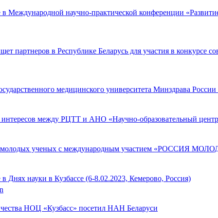
в Международной научно-практической конференции «Развитие 
щет партнеров в Республике Беларусь для участия в конкурсе 
осударственного медицинского университета Минздрава России
 интересов между РЦТТ и АНО «Научно-образовательный центр 
 молодых ученых с международным участием «РОССИЯ МОЛОДАЯ»
 Днях науки в Кузбассе (6-8.02.2023, Кемерово, Россия)
on
ичества НОЦ «Кузбасс» посетил НАН Беларуси