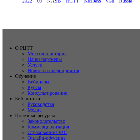
2022
09
NASB
RCTT
Kuzbass
visit
Russia
О РЦТТ
Миссия и история
Наши партнеры
Услуги
Новости и мероприятия
Обучение
Вебинары
Курсы
Консультирование
Библиотека
Руководства
Медиа
Полезные ресурсы
Законодательство
Коммерциализация
Страхование ОИС
Онлайн-обучение