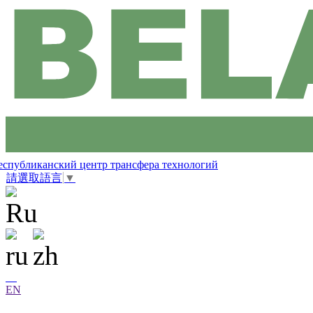
еспубликанский центр трансфера технологий
請選取語言
▼
EN