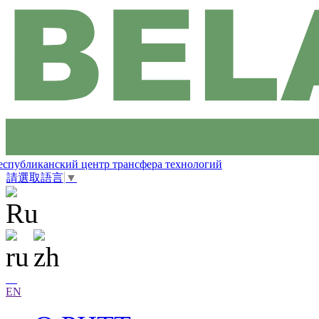
еспубликанский центр трансфера технологий
請選取語言
▼
EN