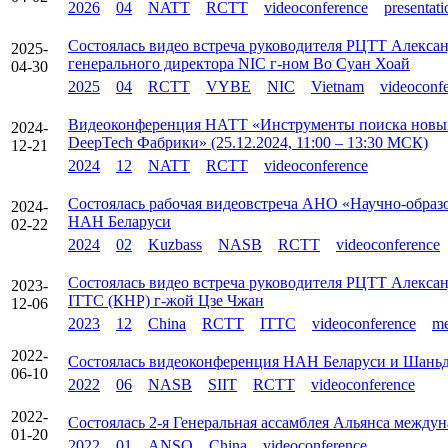
2026
04
NATT
RCTT
videoconference
presentati
Состоялась видео встреча руководителя РЦТТ Алекса
2025-
генерального директора NIC г-ном Во Суан Хоай
04-30
2025
04
RCTT
VYBE
NIC
Vietnam
videoconf
Видеоконференция НАТТ «Инструменты поиска новых
2024-
DeepTech Фабрики» (25.12.2024, 11:00 – 13:30 МСК)
12-21
2024
12
NATT
RCTT
videoconference
Состоялась рабочая видеовстреча АНО «Научно-образ
2024-
НАН Беларуси
02-22
2024
02
Kuzbass
NASB
RCTT
videoconference
Состоялась видео встреча руководителя РЦТТ Алексан
2023-
ITTC (КНР) г-жой Цзе Чжан
12-06
2023
12
China
RCTT
ITTC
videoconference
me
2022-
Состоялась видеоконференция НАН Беларуси и Шань
06-10
2022
06
NASB
SIIT
RCTT
videoconference
2022-
Состоялась 2-я Генеральная ассамблея Альянса межд
01-20
2022
01
ANSO
China
videoconference