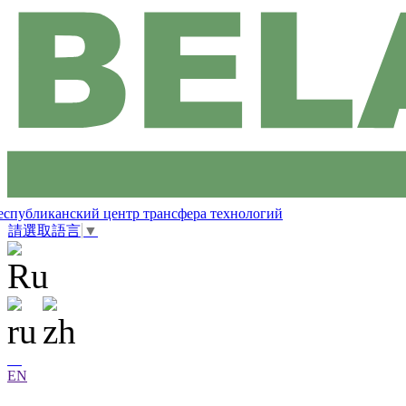
еспубликанский центр трансфера технологий
請選取語言
▼
EN