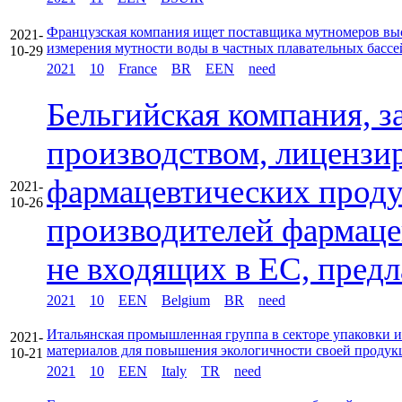
Французская компания ищет поставщика мутномеров выс
2021-
измерения мутности воды в частных плавательных бассе
10-29
2021
10
France
BR
EEN
need
Бельгийская компания, 
производством, лицензи
фармацевтических проду
2021-
10-26
производителей фармаце
не входящих в ЕС, предл
2021
10
EEN
Belgium
BR
need
Итальянская промышленная группа в секторе упаковки 
2021-
материалов для повышения экологичности своей продук
10-21
2021
10
EEN
Italy
TR
need