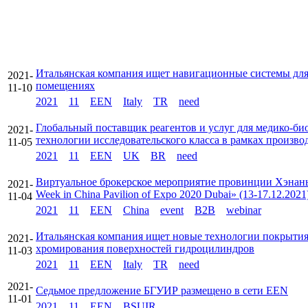
Итальянская компания ищет навигационные системы для
2021-
помещениях
11-10
2021
11
EEN
Italy
TR
need
Глобальный поставщик реагентов и услуг для медико-б
2021-
технологии исследовательского класса в рамках произв
11-05
2021
11
EEN
UK
BR
need
Виртуальное брокерское мероприятие провинции Хэнань 
2021-
Week in China Pavilion of Expo 2020 Dubai» (13-17.12.2021
11-04
2021
11
EEN
China
event
B2B
webinar
Итальянская компания ищет новые технологии покрытия
2021-
хромирования поверхностей гидроцилиндров
11-03
2021
11
EEN
Italy
TR
need
2021-
Седьмое предложение БГУИР размещено в сети EEN
11-01
2021
11
EEN
BSUIR