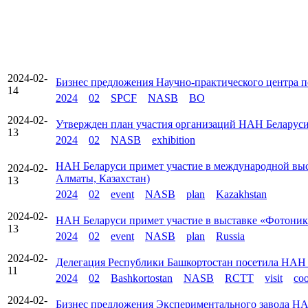
2024-02-
Бизнес предложения Научно-практического центра 
14
2024
02
SPCF
NASB
BO
2024-02-
Утвержден план участия организаций НАН Беларуси 
13
2024
02
NASB
exhibition
НАН Беларуси примет участие в международной выста
2024-02-
Алматы, Казахстан)
13
2024
02
event
NASB
plan
Kazakhstan
2024-02-
НАН Беларуси примет участие в выставке «Фотоника»
13
2024
02
event
NASB
plan
Russia
2024-02-
Делегация Республики Башкортостан посетила НАН
11
2024
02
Bashkortostan
NASB
RCTT
visit
coo
2024-02-
Бизнес предложения Экспериментального завода Н