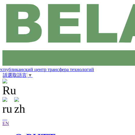
еспубликанский центр трансфера технологий
請選取語言
▼
EN