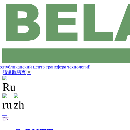
еспубликанский центр трансфера технологий
請選取語言
▼
EN