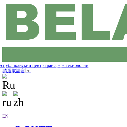
еспубликанский центр трансфера технологий
請選取語言
▼
EN