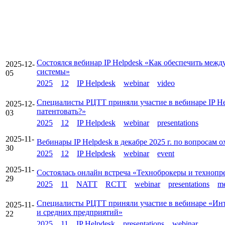
Состоялся вебинар IP Helpdesk «Как обеспечить ме
2025-12-
системы»
05
2025
12
IP Helpdesk
webinar
video
Специалисты РЦТТ приняли участие в вебинаре IP He
2025-12-
патентовать?»
03
2025
12
IP Helpdesk
webinar
presentations
2025-11-
Вебинары IP Helpdesk в декабре 2025 г. по вопросам
30
2025
12
IP Helpdesk
webinar
event
2025-11-
Состоялась онлайн встреча «Техноброкеры и технопре
29
2025
11
NATT
RCTT
webinar
presentations
m
Специалисты РЦТТ приняли участие в вебинаре «Инте
2025-11-
и средних предприятий»
22
2025
11
IP Helpdesk
presentations
webinar