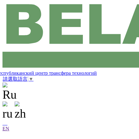
еспубликанский центр трансфера технологий
請選取語言
▼
EN