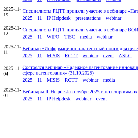
2025-11-
Специалисты РЦТТ приняли участие в вебинаре «Па
19
2025
11
IP Helpdesk
presentations
webinar
2025-11-
Специалисты РЦТТ приняли участие в вебинаре ВОИС
12
2025
11
WIPO
TISC
media
webinar
2025-11-
Вебинар «Информационно-патентный поиск для целей 
11
2025
11
MISIS
RCTT
webinar
event
ASLC
Состоялся вебинар «Надежное патентование инноваци
2025-11-
сфере патентования» (31.10.2025)
04
2025
11
MISIS
RCTT
webinar
media
2025-11-
Вебинары IP Helpdesk в ноябре 2025 г. по вопросам 
01
2025
11
IP Helpdesk
webinar
event