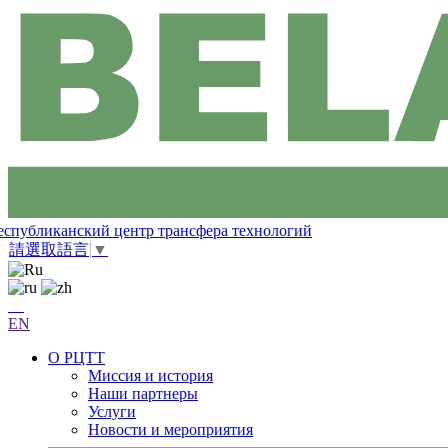
еспубликанский центр трансфера технологий
請選取語言
▼
EN
О РЦТТ
Миссия и история
Наши партнеры
Услуги
Новости и мероприятия