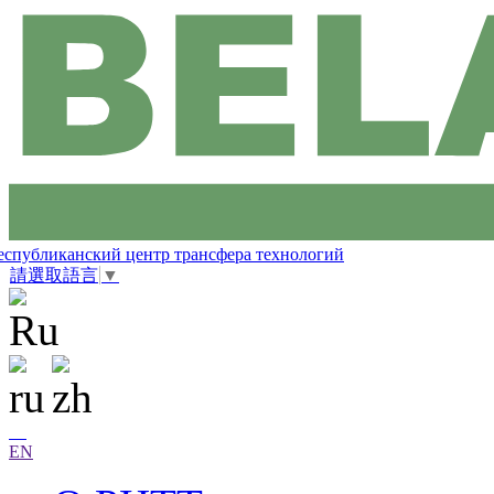
еспубликанский центр трансфера технологий
請選取語言
▼
EN