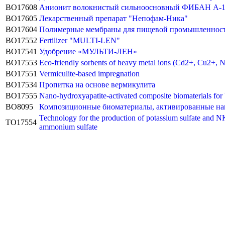
BO17608
Анионит волокнистый сильноосновный ФИБАН А-
BO17605
Лекарственный препарат "Непофам-Ника"
BO17604
Полимерные мембраны для пищевой промышленности
BO17552
Fertilizer "MULTI-LEN"
BO17541
Удобрение «МУЛЬТИ-ЛЕН»
BO17553
Eco-friendly sorbents of heavy metal ions (Cd2+, Cu2+, N
BO17551
Vermiculite-based impregnation
BO17534
Пропитка на основе вермикулита
BO17555
Nano-hydroxyapatite-activated composite biomaterials for 
BO8095
Композиционные биоматериалы, активированные нан
Technology for the production of potassium sulfate and NK
TO17554
ammonium sulfate