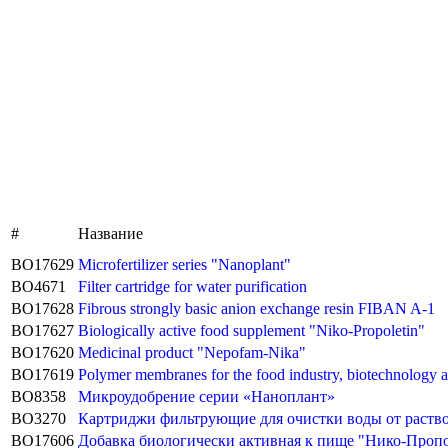
#
Название
BO17629
Microfertilizer series "Nanoplant"
BO4671
Filter cartridge for water purification
BO17628
Fibrous strongly basic anion exchange resin FIBAN A-1
BO17627
Biologically active food supplement "Niko-Propoletin"
BO17620
Medicinal product "Nepofam-Nika"
BO17619
Polymer membranes for the food industry, biotechnology 
BO8358
Микроудобрение серии «Наноплант»
BO3270
Картриджи фильтрующие для очистки воды от раство
BO17606
Добавка биологически активная к пище "Нико-Проп