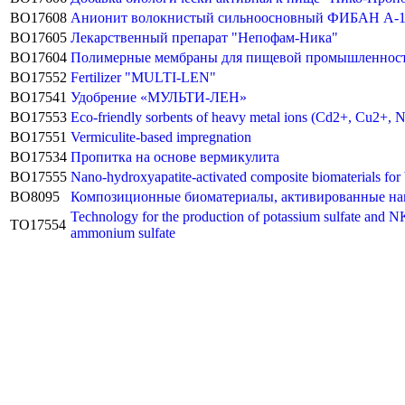
BO17608
Анионит волокнистый сильноосновный ФИБАН А-
BO17605
Лекарственный препарат "Непофам-Ника"
BO17604
Полимерные мембраны для пищевой промышленности
BO17552
Fertilizer "MULTI-LEN"
BO17541
Удобрение «МУЛЬТИ-ЛЕН»
BO17553
Eco-friendly sorbents of heavy metal ions (Cd2+, Cu2+, N
BO17551
Vermiculite-based impregnation
BO17534
Пропитка на основе вермикулита
BO17555
Nano-hydroxyapatite-activated composite biomaterials for 
BO8095
Композиционные биоматериалы, активированные нан
Technology for the production of potassium sulfate and NK
TO17554
ammonium sulfate