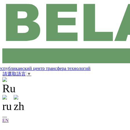
еспубликанский центр трансфера технологий
請選取語言
▼
EN