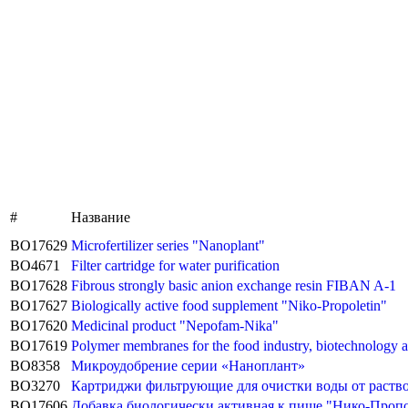
#
Название
BO17629
Microfertilizer series "Nanoplant"
BO4671
Filter cartridge for water purification
BO17628
Fibrous strongly basic anion exchange resin FIBAN A-1
BO17627
Biologically active food supplement "Niko-Propoletin"
BO17620
Medicinal product "Nepofam-Nika"
BO17619
Polymer membranes for the food industry, biotechnology 
BO8358
Микроудобрение серии «Наноплант»
BO3270
Картриджи фильтрующие для очистки воды от раство
BO17606
Добавка биологически активная к пище "Нико-Проп