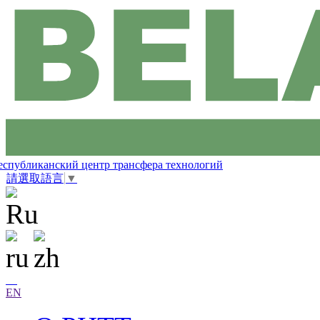
еспубликанский центр трансфера технологий
請選取語言
▼
EN