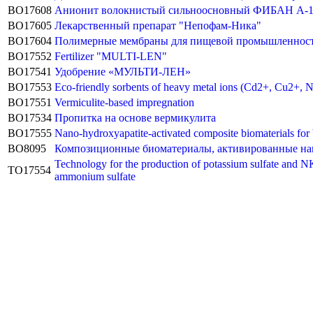
BO17608
Анионит волокнистый сильноосновный ФИБАН А-
BO17605
Лекарственный препарат "Непофам-Ника"
BO17604
Полимерные мембраны для пищевой промышленности
BO17552
Fertilizer "MULTI-LEN"
BO17541
Удобрение «МУЛЬТИ-ЛЕН»
BO17553
Eco-friendly sorbents of heavy metal ions (Cd2+, Cu2+, N
BO17551
Vermiculite-based impregnation
BO17534
Пропитка на основе вермикулита
BO17555
Nano-hydroxyapatite-activated composite biomaterials for 
BO8095
Композиционные биоматериалы, активированные нан
Technology for the production of potassium sulfate and NK
TO17554
ammonium sulfate