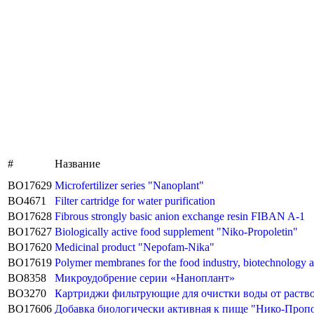
#
Название
BO17629
Microfertilizer series "Nanoplant"
BO4671
Filter cartridge for water purification
BO17628
Fibrous strongly basic anion exchange resin FIBAN A-1
BO17627
Biologically active food supplement "Niko-Propoletin"
BO17620
Medicinal product "Nepofam-Nika"
BO17619
Polymer membranes for the food industry, biotechnology 
BO8358
Микроудобрение серии «Наноплант»
BO3270
Картриджи фильтрующие для очистки воды от раство
BO17606
Добавка биологически активная к пище "Нико-Проп