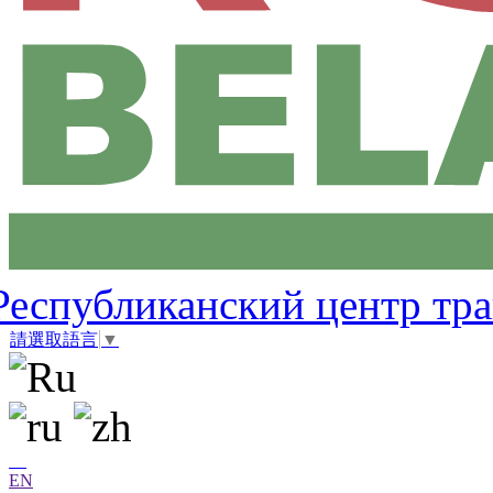
Республиканский центр тр
請選取語言
▼
EN