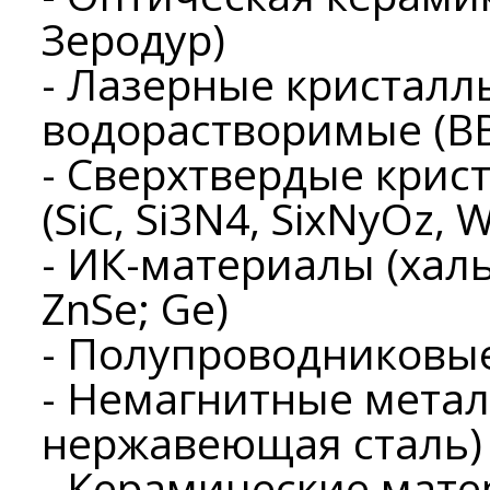
Зеродур)
- Лазерные кристаллы
водорастворимые (BBO
- Сверхтвердые крис
(SiC, Si3N4, SixNyOz, 
- ИК-материалы (хал
ZnSe; Ge)
- Полупроводниковые 
- Немагнитные металлы
нержавеющая сталь)
- Керамические мат