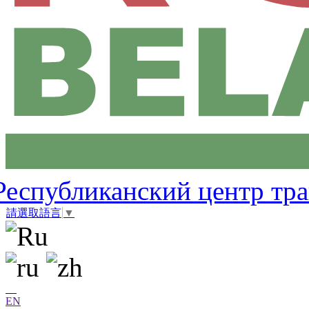
Республиканский центр тр
請選取語言
▼
EN