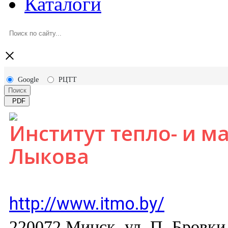
Каталоги
×
Google
РЦТТ
Поиск
PDF
Институт тепло- и м
Лыкова
http://www.itmo.by/
220072 Минск, ул. П. Бровки