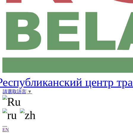
Республиканский центр тр
請選取語言
▼
EN