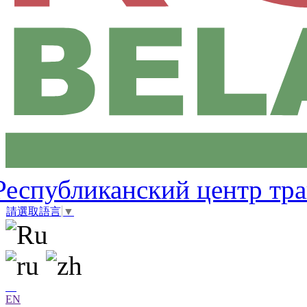
Республиканский центр тр
請選取語言
▼
EN