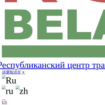
Республиканский центр тр
請選取語言
▼
EN