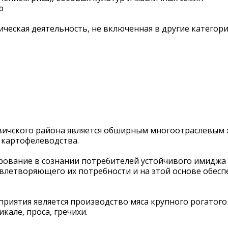
р
ническая деятельность, не включенная в другие категор
ичского района является обширным многоотраслевым х
 картофелеводства.
рование в сознании потребителей устойчивого имиджа 
влетворяющего их потребности и на этой основе обес
ятия является производство мяса крупного рогатого ск
кале, проса, гречихи.