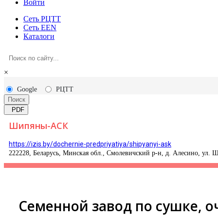
Войти
Сеть РЦТТ
Сеть EEN
Каталоги
×
Google
РЦТТ
Поиск
PDF
Шипяны-АСК
https://izis.by/dochernie-predpriyatiya/shipyanyi-ask
222228, Беларусь, Минская обл., Смолевичский р-н, д. Алесино, ул. Ш
Cеменной завод по сушке, о