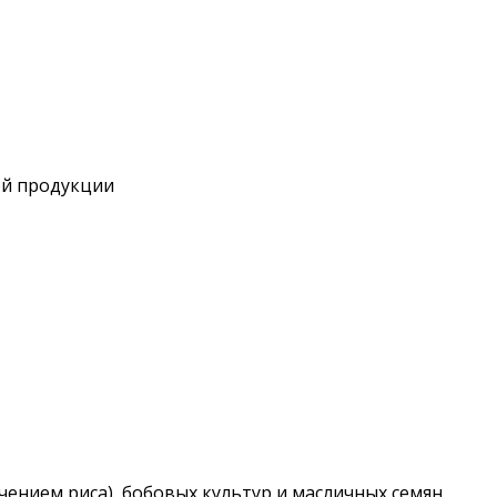
ой продукции
чением риса), бобовых культур и масличных семян