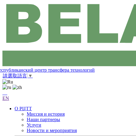
еспубликанский центр трансфера технологий
請選取語言
▼
EN
О РЦТТ
Миссия и история
Наши партнеры
Услуги
Новости и мероприятия