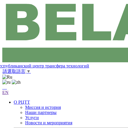
еспубликанский центр трансфера технологий
請選取語言
▼
EN
О РЦТТ
Миссия и история
Наши партнеры
Услуги
Новости и мероприятия