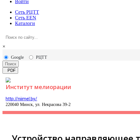
Войти
Сеть РЦТТ
Сеть EEN
Каталоги
×
Google
РЦТТ
Поиск
PDF
Институт мелиорации
http://niimel.by/
220040 Минск, ул. Некрасова 39-2
Устройство направляющее т