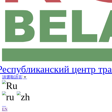
Республиканский центр тр
請選取語言
▼
EN