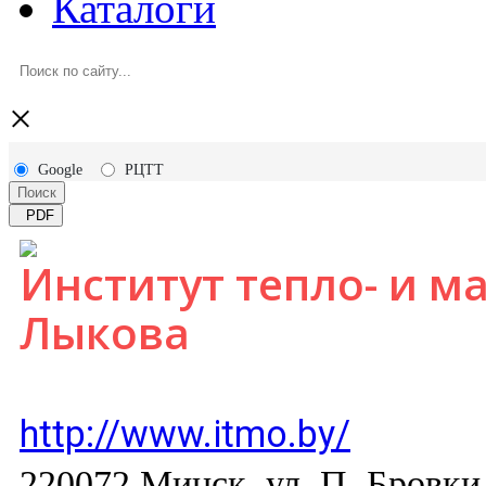
Каталоги
×
Google
РЦТТ
Поиск
PDF
Институт тепло- и м
Лыкова
http://www.itmo.by/
220072 Минск, ул. П. Бровки