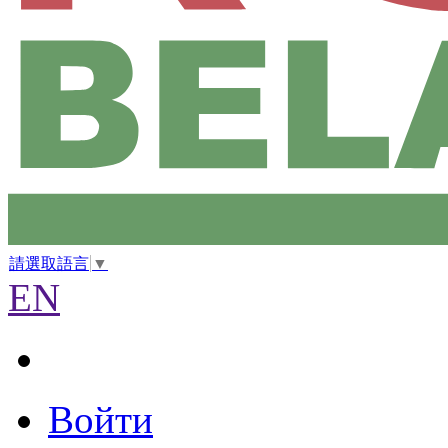
請選取語言
▼
EN
Войти