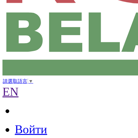
請選取語言
▼
EN
Войти