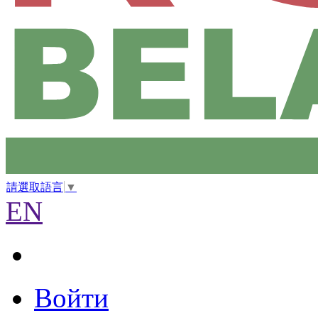
請選取語言
▼
EN
Войти