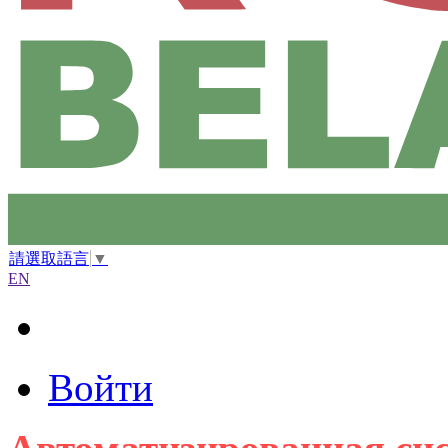
請選取語言
▼
EN
Войти