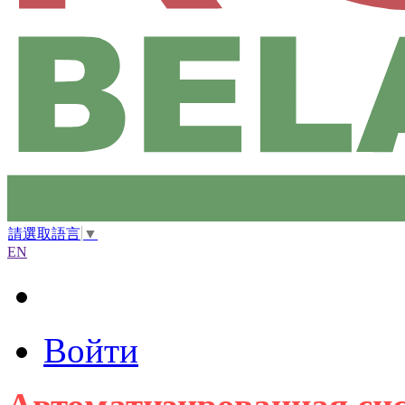
請選取語言
▼
EN
Войти