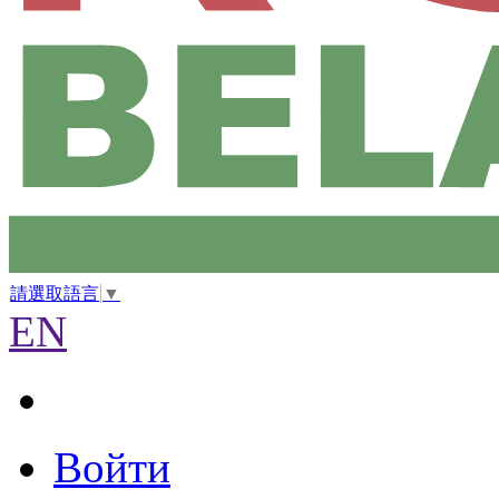
請選取語言
▼
EN
Войти