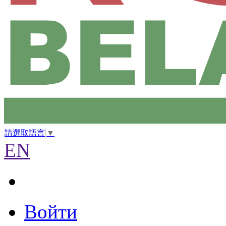
請選取語言
▼
EN
Войти