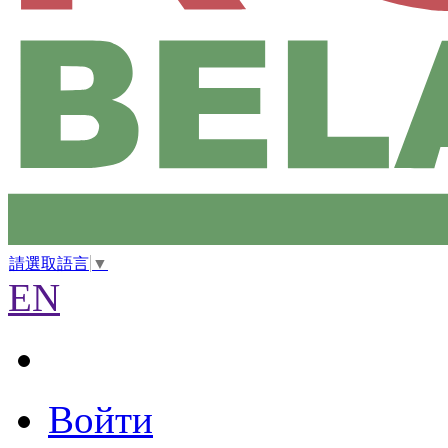
請選取語言
▼
EN
Войти