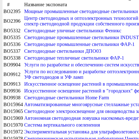
#
Название экспоната
BO2395
Мощные промышленные светодиодные светильники с 
Центр светодиодных и оптоэлектронных технологий
BO2396
спектр светодиодной продукции собственного произ
BO5332
Светодиодные уличные светильники Феникс
BO5335
Светодиодные промышленные светильники INDUS
BO5336
Светодиодные промышленные светильники ФАР-1
BO5337
Светодиодные светильники ДПО03
BO5338
Светодиодные тепличные светильники ФАР-1
BO9904
Услуги по разработке и обеспечению систем искусст
Услуги по исследованию и разработке оптоэлектронн
BO9912
УФ светодиодов и УФ ламп
BO9913
Искусственное освещение растений в промышленны
BO9936
Искусственное освещение растений в "городских" ф
BO9938
Светодиодные светильники Home Farm
BO15964
Автоматизированные многоярусные стеллажные уст
BO15965
Светодиодное электроосвещение для овощеводства з
BO15969
Автономная светодиодная ловушка насекомых-вреди
BO15970
Система вертикального озеленения
BO15972
Экспериментальная установка для ультрафиолетовог
BO15978
Светотехническая испытательная лаборатория Центр