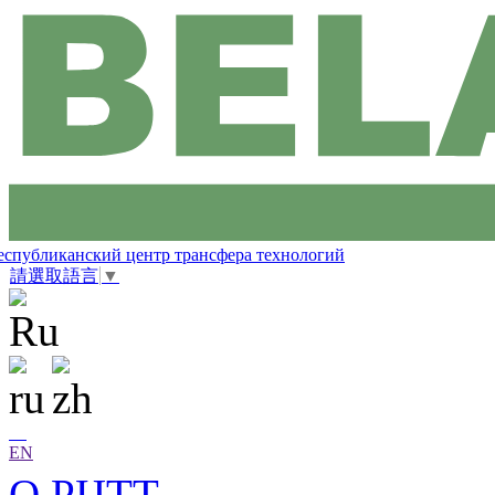
еспубликанский центр трансфера технологий
請選取語言
▼
EN
О РЦТТ