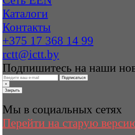
Каталоги
Контакты
+375 17 368 14 99
rctt@ictt.by
Подпишитесь на наши но
Подписаться
×
Закрыть
Мы в социальных сетях
Перейти на старую версию