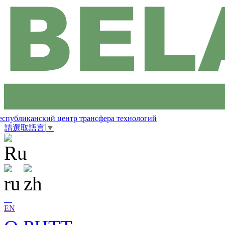
еспубликанский центр трансфера технологий
請選取語言
▼
EN