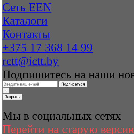
Сеть EEN
Каталоги
Контакты
+375 17 368 14 99
rctt@ictt.by
Подпишитесь на наши но
Подписаться
×
Закрыть
Мы в социальных сетях
Перейти на старую версию