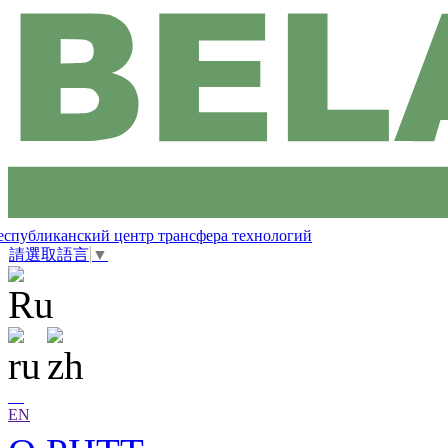
еспубликанский центр трансфера технологий
請選取語言
▼
EN