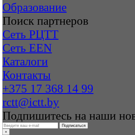
Образование
Поиск партнеров
Сеть РЦТТ
Сеть EEN
Каталоги
Контакты
+375 17 368 14 99
rctt@ictt.by
Подпишитесь на наши но
Подписаться
×