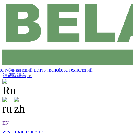
еспубликанский центр трансфера технологий
請選取語言
▼
EN