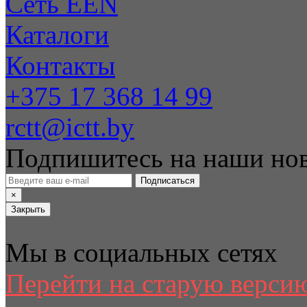
Сеть EEN
Каталоги
Контакты
+375 17 368 14 99
rctt@ictt.by
Подпишитесь на наши но
Подписаться
×
Закрыть
Мы в социальных сетях
Перейти на старую версию