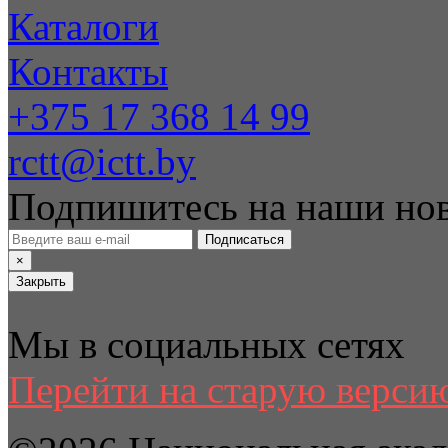
Каталоги
Контакты
+375 17 368 14 99
rctt@ictt.by
Подпишитесь на наши но
Подписаться
×
Закрыть
Мы в социальных сетях
Перейти на старую версию