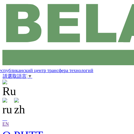
еспубликанский центр трансфера технологий
請選取語言
▼
EN