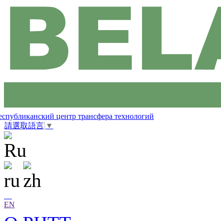
еспубликанский центр трансфера технологий
請選取語言
▼
EN