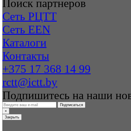
Поиск партнеров
Сеть РЦТТ
Сеть EEN
Каталоги
Контакты
+375 17 368 14 99
rctt@ictt.by
Подпишитесь на наши но
Подписаться
×
Закрыть