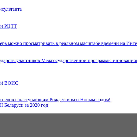
нсультанта
ети РЦТТ
ерь можно просматривать в реальном масштабе времени на Инт
дарств-участников Межгосударственной программы инновационн
ций ВОИС
ртнеров с наступающим Рождеством и Новым годом!
 Беларуси за 2020 год