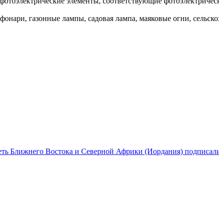
: фотоэлектрические элементы, соответствующие фотоэлектричес
фонари, газонные лампы, садовая лампа, маяковые огни, сельск
еть Ближнего Востока и Северной Африки (Иордания) подписали