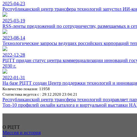
2025-04-23
Республиканский центр трансфера технологий запустил ИИ-ко
2025-03-19
RSS-ленты предложений по сотрудничеству, размещаемых в с
2023-08-14
Технологические запросы ведущих российских корпораций теп
2022-12-28
РЦТТ придан статус центра коммерциализации инноваций госу
2030 г.
2022-01-31
На базе РЦТТ создан Центр поддержки технологий и иннова
Количество показов: 11958
Статистика ведется с : 29.12.2020 23:04:21
Республиканский центр трансфера технологий поздравляет па
Топ-10 профилей онлайн каталога и виртуальной выставки НАН
О РЦТТ
Миссия и история