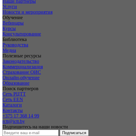
Наши партнеры
Услуги
Новости и мероприятия
Обучение
Вебинары
Курсы
Консультирование
Библиотека
Руководства
Медиа
Полезные ресурсы
Законодательство
Коммерциализация
Страхование ОИС
Онлайн-обучение
Образование
Поиск партнеров
Сеть РЦТТ
Сеть EEN
Каталоги
Контакты
+375 17 368 14 99
rctt@ictt.by
Подпишитесь на наши новости
Подписаться