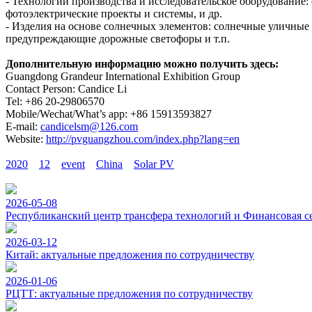
- Технологии производства и исследовательское оборудование
фотоэлектрические проекты и системы, и др.
- Изделия на основе солнечных элементов: солнечные уличные 
предупреждающие дорожные светофоры и т.п.
Дополнительную информацию можно получить здесь:
Guangdong Grandeur International Exhibition Group
Contact Person: Candice Li
Tel: +86 20-29806570
Mobile/Wechat/What’s app: +86 15913593827
E-mail:
candicelsm@126.com
Website:
http://pvguangzhou.com/index.php?lang=en
2020
12
event
China
Solar PV
2026-05-08
Республиканский центр трансфера технологий и Финансовая с
2026-03-12
Китай: актуальные предложения по сотрудничеству
2026-01-06
РЦТТ: актуальные предложения по сотрудничеству