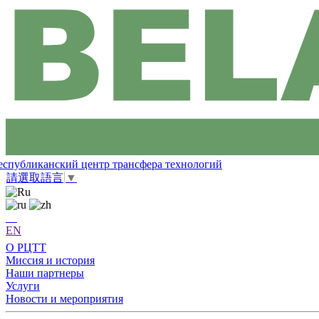
еспубликанский центр трансфера технологий
請選取語言
▼
EN
О РЦТТ
Миссия и история
Наши партнеры
Услуги
Новости и мероприятия