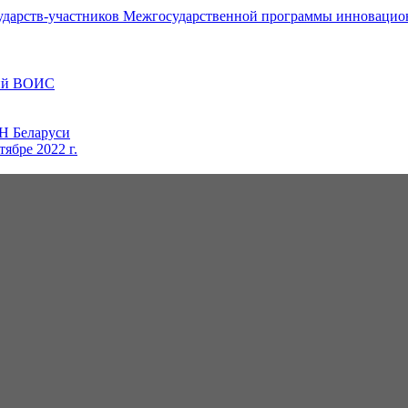
дарств-участников Межгосударственной программы инновационн
ций ВОИС
Н Беларуси
ябре 2022 г.