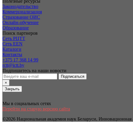
Полезные ресурсы
Законодательство
Коммерциализация
Страхование ОИС
Онлайн-обучение
Образование
Поиск партнеров
Сеть РЦТТ
Сеть EEN
Каталоги
Контакты
+375 17 368 14 99
rctt@ictt.by
Подпишитесь на наши новости
Подписаться
×
Закрыть
Мы в социальных сетях
Перейти на старую версию сайта
©2026 Национальная академия наук Беларуси, Инновационная