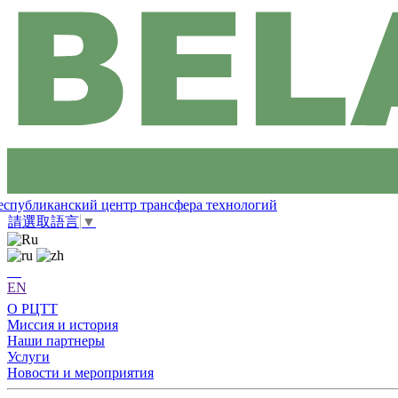
еспубликанский центр трансфера технологий
請選取語言
▼
EN
О РЦТТ
Миссия и история
Наши партнеры
Услуги
Новости и мероприятия