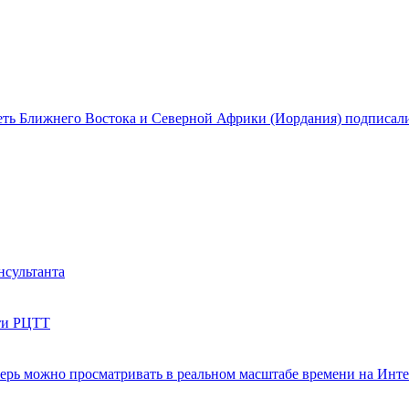
еть Ближнего Востока и Северной Африки (Иордания) подписали
нсультанта
ети РЦТТ
ерь можно просматривать в реальном масштабе времени на Инт