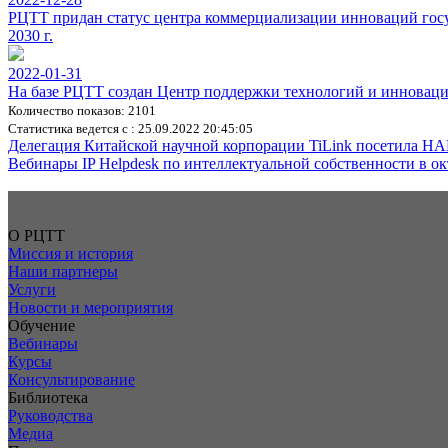
РЦТТ придан статус центра коммерциализации инноваций госу
2030 г.
2022-01-31
На базе РЦТТ создан Центр поддержки технологий и иннова
Количество показов: 2101
Статистика ведется с : 25.09.2022 20:45:05
Делегация Китайской научной корпорации TiLink посетила НА
Вебинары IP Helpdesk по интеллектуальной собственности в окт
О РЦТТ
Миссия и история
Наши партнеры
Услуги
Новости и мероприятия
Обучение
Вебинары
Курсы
Консультирование
Библиотека
Руководства
Медиа