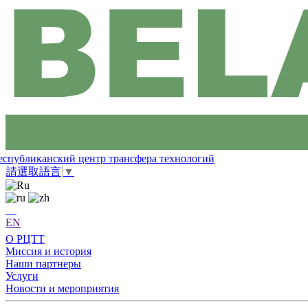
еспубликанский центр трансфера технологий
請選取語言
▼
EN
О РЦТТ
Миссия и история
Наши партнеры
Услуги
Новости и мероприятия