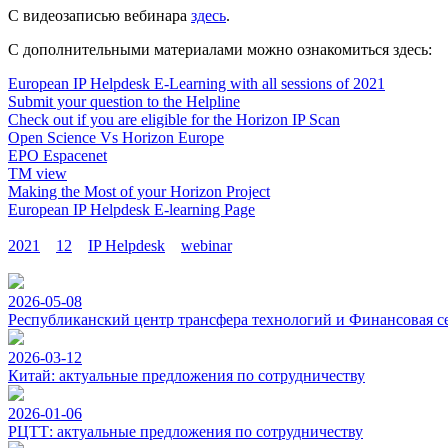
С видеозаписью вебинара
здесь
.
С дополнительными материалами можно ознакомиться здесь:
European IP Helpdesk E-Learning with all sessions of 2021
Submit your question to the Helpline
Check out if you are eligible for the Horizon IP Scan
Open Science Vs Horizon Europe
EPO Espacenet
TM view
Making the Most of your Horizon Project
European IP Helpdesk E-learning Page
2021
12
IP Helpdesk
webinar
2026-05-08
Республиканский центр трансфера технологий и Финансовая с
2026-03-12
Китай: актуальные предложения по сотрудничеству
2026-01-06
РЦТТ: актуальные предложения по сотрудничеству