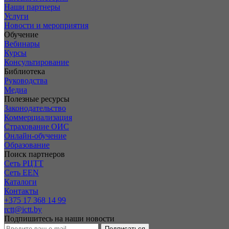
Наши партнеры
Услуги
Новости и мероприятия
Обучение
Вебинары
Курсы
Консультирование
Библиотека
Руководства
Медиа
Полезные ресурсы
Законодательство
Коммерциализация
Страхование ОИС
Онлайн-обучение
Образование
Поиск партнеров
Сеть РЦТТ
Сеть EEN
Каталоги
Контакты
+375 17 368 14 99
rctt@ictt.by
Подпишитесь на наши новости
Подписаться