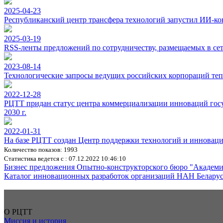
2025-04-23
Республиканский центр трансфера технологий запустил ИИ-ко
2025-03-19
RSS-ленты предложений по сотрудничеству, размещаемых в с
2023-08-14
Технологические запросы ведущих российских корпораций теп
2022-12-28
РЦТТ придан статус центра коммерциализации инноваций госу
2030 г.
2022-01-31
На базе РЦТТ создан Центр поддержки технологий и иннова
Количество показов: 1993
Статистика ведется с : 07.12.2022 10:46:10
Бизнес предложения Опытно-конструкторского бюро "Академ
Каталог инновационных разработок организаций НАН Беларуси
О РЦТТ
Миссия и история