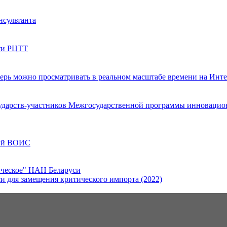
нсультанта
ети РЦТТ
ерь можно просматривать в реальном масштабе времени на Инт
дарств-участников Межгосударственной программы инновационн
ций ВОИС
ическое" НАН Беларуси
 для замещения критического импорта (2022)