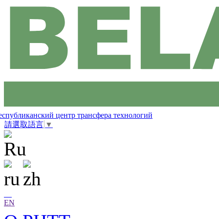
еспубликанский центр трансфера технологий
請選取語言
▼
EN