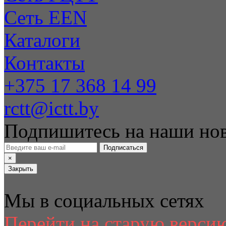
Сеть EEN
Каталоги
Контакты
+375 17 368 14 99
rctt@ictt.by
Подпишитесь на наши но
Подписаться
×
Закрыть
Мы в социальных сетях
Перейти на старую версию