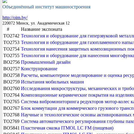
Объединённый институт машиностроения
http://oim.by/
220072 Минск, ул. Академическая 12
#
Название экспоната
TO2742
Технология и оборудование для гиперзвуковой метал
TO2753
Технология и оборудование для газопламенного на
TO2754
Технология нанесения защитных композиционных по
TO2755
Технология и оборудование для нанесения многофу
BO2756
Промышленный дизайн
BO2757
Конструирование
BO2758
Расчеты, компьютерное моделирование и оценка ресу
BO2759
Испытания мобильных машин
BO2760
Исследования микроструктуры, механических и трибо
TO2764
Композиционные керамические покрытия на изделиях
TO2765
Система вибромониторинга редукторов мотор-колес к
BO2767
Блок коммутации для коммерческого грузового трансп
TO2768
Научные и технологические основы активированных 
TO2769
Система автоматического регулирования глубины пах
BO5841
Пластичная смазка ITMOL LC FM (пищевая)