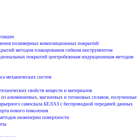
лизации
пыления полимерных композиционных покрытий
крытий методом плакирования гибким инструментом
нкциональных покрытий центробежным индукционным методом
рса механических систем
технических свойств веществ и материалов
 из алюминиевых, магниевых и титановых сплавов, полученны
арьерного самосвала БЕЛАЗ с беспроводной передачей данных
орта нового поколения
методов инженерии поверхности
оты