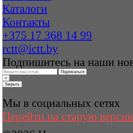
Каталоги
Контакты
+375 17 368 14 99
rctt@ictt.by
Подпишитесь на наши но
Подписаться
×
Закрыть
Мы в социальных сетях
Перейти на старую версию