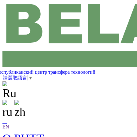
еспубликанский центр трансфера технологий
請選取語言
▼
EN