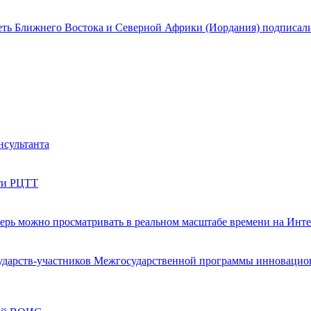
еть Ближнего Востока и Северной Африки (Иордания) подписали
нсультанта
ети РЦТТ
ерь можно просматривать в реальном масштабе времени на Инт
дарств-участников Межгосударственной программы инновационн