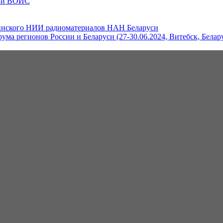
ций ВОИС
инского НИИ радиоматериалов НАН Беларуси
ума регионов России и Беларуси (27-30.06.2024, Витебск, Белар