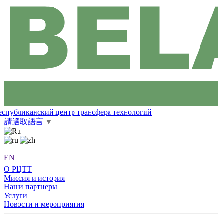
еспубликанский центр трансфера технологий
請選取語言
▼
EN
О РЦТТ
Миссия и история
Наши партнеры
Услуги
Новости и мероприятия