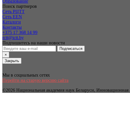
Образование
Поиск партнеров
Сеть РЦТТ
Сеть EEN
Каталоги
Контакты
+375 17 368 14 99
rctt@ictt.by
Подпишитесь на наши новости
Подписаться
×
Закрыть
Мы в социальных сетях
Перейти на старую версию сайта
©2026 Национальная академия наук Беларуси, Инновационная