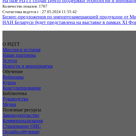
На базе РЦТТ создан Центр поддержки технологий и иннова
Количество показов: 1767
Статистика ведется с : 27.05.2024 11:55:42
Бизнес-предложения по импортозамещающей продукции от М
НАН Беларуси будет представлена на выставке в рамках XI Фор
О РЦТТ
Миссия и история
Наши партнеры
Услуги
Новости и мероприятия
Обучение
Вебинары
Курсы
Консультирование
Библиотека
Руководства
Медиа
Полезные ресурсы
Законодательство
Коммерциализация
Страхование ОИС
Онлайн-обучение