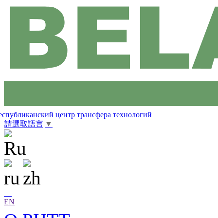
еспубликанский центр трансфера технологий
請選取語言
▼
EN