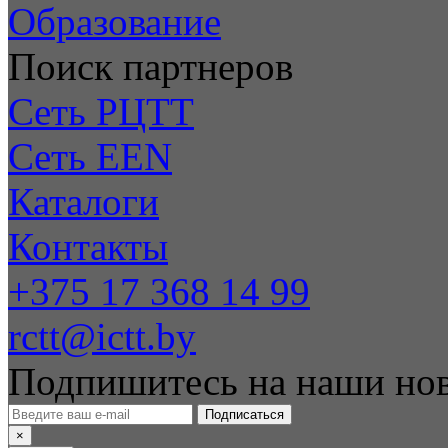
Образование
Поиск партнеров
Сеть РЦТТ
Сеть EEN
Каталоги
Контакты
+375 17 368 14 99
rctt@ictt.by
Подпишитесь на наши но
Подписаться
×