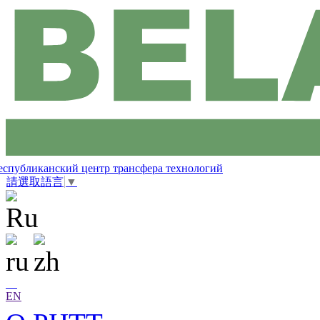
еспубликанский центр трансфера технологий
請選取語言
▼
EN