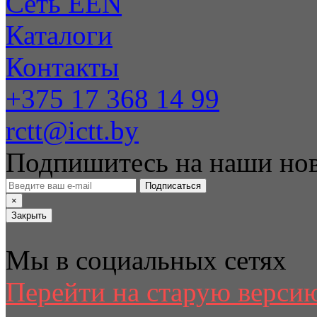
Сеть EEN
Каталоги
Контакты
+375 17 368 14 99
rctt@ictt.by
Подпишитесь на наши но
Подписаться
×
Закрыть
Мы в социальных сетях
Перейти на старую версию